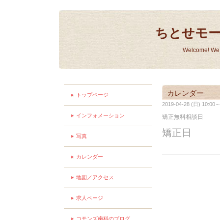
ちとせモ
Welcome! We a
カレンダー
トップページ
2019-04-28 (日) 10:00～
インフォメーション
矯正無料相談日
矯正日
写真
カレンダー
地図／アクセス
求人ページ
コモンズ歯科のブログ