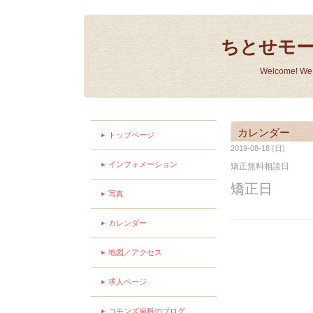
ちとせモ
Welcome! We a
カレンダー
トップページ
2019-08-18 (日)
インフォメーション
矯正無料相談日
矯正日
写真
カレンダー
地図／アクセス
求人ページ
コモンズ歯科のブログ