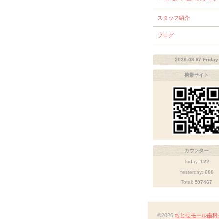
スタッフ紹介
ブログ
2026.08.07 Friday
携帯サイト
カウンター
Today:
122
Yesterday:
600
Total:
507467
©2026
ちとせモール歯科