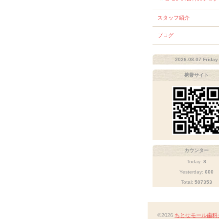
スタッフ紹介
ブログ
2026.08.07 Friday
携帯サイト
カウンター
Today:
8
Yesterday:
600
Total:
507353
©2026
ちとせモール歯科