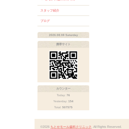
スタッフ紹介
ブログ
2026.08.08 Saturday
携帯サイト
カウンター
Today:
76
Yesterday:
154
Total:
507575
©2026
ちとせモール歯科クリニック
. All Rights Reserved.