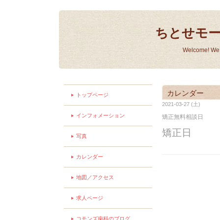
ちとせモ
Welcome! We a
カレンダー
トップページ
2021-03-27 (土)
インフォメーション
矯正無料相談日
矯正日
写真
カレンダー
地図／アクセス
求人ページ
コモンズ歯科のブログ