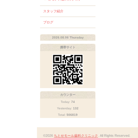
スタッフ紹介
ブログ
2026.08.06 Thursday
携帯サイト
カウンター
Today:
74
Yesterday:
132
Total:
506819
©2026
ちとせモール歯科クリニック
. All Rights Reserved.