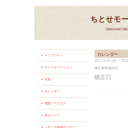
ちとせモ
Welcome! We a
カレンダー
トップページ
2021-11-07 (日) ～ 2021
インフォメーション
矯正無料相談日
矯正日
写真
カレンダー
地図／アクセス
求人ページ
コモンズ歯科のブログ