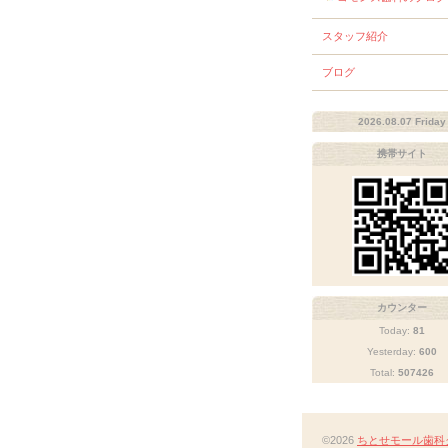
スタッフ紹介
ブログ
2026.08.07 Friday
携帯サイト
カウンター
Today:
81
Yesterday:
600
Total:
507426
©2026
ちとせモール歯科