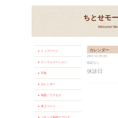
ちとせモ
Welcome! We a
カレンダー
トップページ
2022-12-28 (水)
インフォメーション
指定なし
休診日
写真
カレンダー
地図／アクセス
求人ページ
コモンズ歯科のブログ