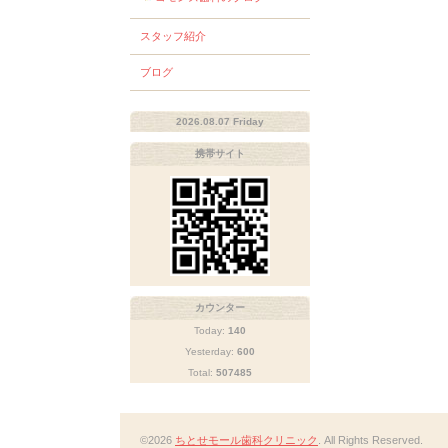
スタッフ紹介
ブログ
2026.08.07 Friday
携帯サイト
カウンター
Today:
140
Yesterday:
600
Total:
507485
©2026
ちとせモール歯科クリニック
. All Rights Reserved.