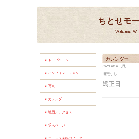
ちとせモ
Welcome! We a
カレンダー
トップページ
2024-09-01 (日)
インフォメーション
指定なし
矯正日
写真
カレンダー
地図／アクセス
求人ページ
コモンズ歯科のブログ